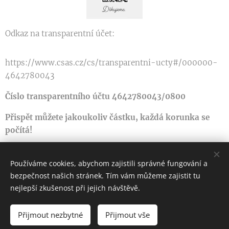
Odkaz na transparentní účet:
https://www.csas.cz/cs/transparentni-ucty#/000000-
4642780043
Číslo transparentního účtu 4642780043/0800
Přispět můžete jakoukoliv částku, každá korunka se
počítá!
Používáme cookies, abychom zajistili správné fungování a
bezpečnost našich stránek. Tím vám můžeme zajistit tu
Rodina Borovanských
nejlepší zkušenost při jejich návštěvě.
Všechna práva vyhrazena 2023
Přijmout nezbytné
Přijmout vše
Cookies