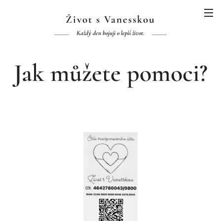
Život s Vanesskou
Každý den bojuji o lepší život.
Jak můžete pomoci?